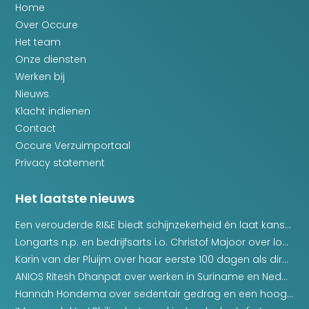
Home
Over Occure
Het team
Onze diensten
Werken bij
Nieuws
Klacht indienen
Contact
Occure Verzuimportaal
Privacy statement
Het laatste nieuws
Een verouderde RI&E biedt schijnzekerheid én laat kanse
n liggen
Longarts n.p. en bedrijfsarts i.o. Christof Majoor over lon
gklachten op de werkvloer
Karin van der Pluijm over haar eerste 100 dagen als dire
cteur van Occure
ANIOS Ritesh Dhanpat over werken in Suriname en Nederl
and
Hannah Hondema over sedentair gedrag en een hoogn
odige gedragsverandering